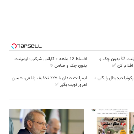
ه ایمپلنت 🦷 بدون چک و
اقساط 12 ماهه + گارانتی شرکتی؛ ایمپلنت
اقدام کن ✅
بدون چک و ضامن ✨
کونیا دیجیتال رایگان +
ایمپلنت دندان با ۲۵٪ تخفیف واقعی، همین
امروز نوبت بگیر ✅