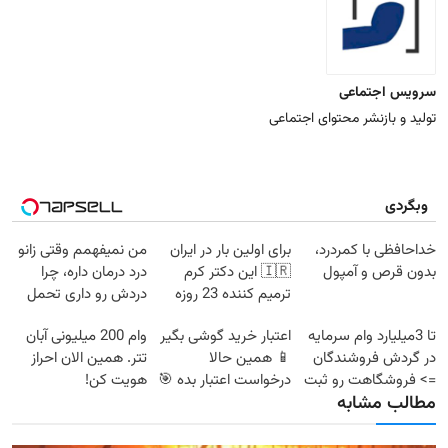
سرویس اجتماعی
تولید و بازنشر محتوای اجتماعی
وبگردی
خداحافظی با کمردرد،
برای اولین بار در ایران
من نمیفهمم وقتی زانو
بدون قرص و آمپول
🇮🇷 این دکتر کرم
درد درمان داره، چرا
ترمیم کننده 23 روزه
دردش رو داری تحمل
ساخت!
میکنی؟❗
تا 3میلیارد وام سرمایه
اعتبار خرید گوشی بگیر
وام 200 میلیونی آبان
در گردش فروشندگان
📱 همین حالا
تتر. همین الان احراز
=> فروشگاهت رو ثبت
درخواست اعتبار بده 🎯
هویت کن!
مطالب مشابه
کن