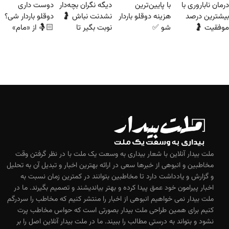
درمان ناباروری با
با پایین‌ترین
دیگه نگران بچه‌دار
دوست داری
بیشترین درصد
هزینه دوقلو باردار
نشدنت نباش 🤰
دوقلو باردار شی؟
موفقیت 🤰
شو ✅
نوبت بگیر تا
🤱🏻 از «مام»
بهترین
نوبت بگیر
متخصصان
درمانت کنن
ملت بیدار آنلاین با شعار بیداری به وسعت یک ملت با در نظر گرفتن وقت
مخاطبین و انبوهی از خبرها سعی در ارائه بهترین اخبار و تبدیل آن به تحلیل
و گزارش و یادداشت دارد تا مخاطبین بتوانند در کمترین زمان نسبت به
اخبار پیرامون خود عمق پیدا کرده و بهتر بیاندیشند و تصمیم بگیرند. ما در
ملت بیدار نمی خواهیم انبوهی از اخبار را منتشر کنیم که مخاطب را سردرگم
کنیم برای همین طراحی ملت بیدار بصورتی است که حواس مخاطب پرت
نشود و بتواند به درستی مطالب را ببیند. ما در ملت بیدار آنلاین اصل را بر