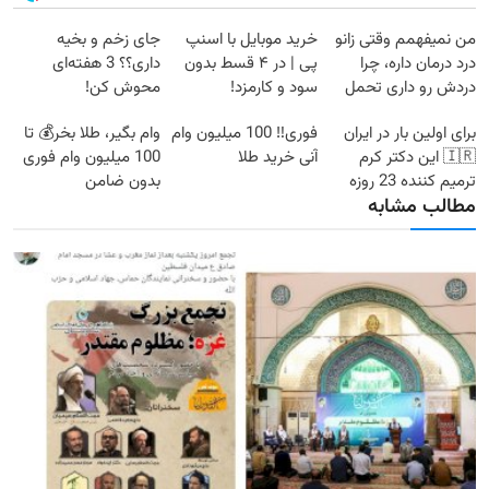
من نمیفهمم وقتی زانو
خرید موبایل با اسنپ
جای زخم و بخیه
درد درمان داره، چرا
پی | در ۴ قسط بدون
داری؟؟ 3 هفته‌ای
دردش رو داری تحمل
سود و کارمزد!
محوش کن!
میکنی؟❗
برای اولین بار در ایران
فوری‼️ 100 میلیون وام
وام بگیر، طلا بخر💰 تا
🇮🇷 این دکتر کرم
آنی خرید طلا
100 میلیون وام فوری
ترمیم کننده 23 روزه
بدون ضامن
مطالب مشابه
ساخت!