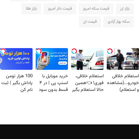
بازار ارز
قیمت سکه امروز
قیمت دلار امروز
بازار طلا
سکه بهار آزادی
قیمت ارز
استعلام خلافی
استعلام خلافی،
خرید موبایل با
100 هزار تومن
خودرو...(مشاهده
فوری! 👈همین
اسنپ پی | در ۴
پاداش بگیر | ثبت
و استعلام)
حالا استعلام بگیر
قسط بدون سود
نام کن
و کارمزد!