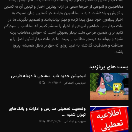
ملت بیدار آنلاین با شعار بیداری به وسعت یک ملت با در نظر گرفتن وقت
مخاطبین و انبوهی از خبرها سعی در ارائه بهترین اخبار و تبدیل آن به تحلیل
و گزارش و یادداشت دارد تا مخاطبین بتوانند در کمترین زمان نسبت به
اخبار پیرامون خود عمق پیدا کرده و بهتر بیاندیشند و تصمیم بگیرند. ما در
ملت بیدار نمی خواهیم انبوهی از اخبار را منتشر کنیم که مخاطب را سردرگم
کنیم برای همین طراحی ملت بیدار بصورتی است که حواس مخاطب پرت
نشود و بتواند به درستی مطالب را ببیند. ما در ملت بیدار آنلاین اصل را بر
صداقت و شفافیت گذاشته به امید روزی که حق بر باطل همیشه پیروز
باشد.
پست های پربازدید
انیمیشن جدید باب اسفنجی با دوبله فارسی
سرویس اجتماعی
۱۴۰۳/۱۱/۰۹
0
وضعیت تعطیلی مدارس و ادارات و بانک‌های
تهران شنبه ...
سرویس اجتماعی
۱۴۰۳/۱۲/۱۰
0