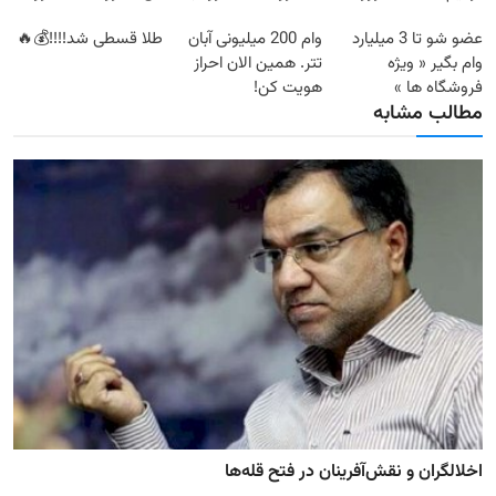
ساخت!
کن
ثبت کن »
عضو شو تا 3 میلیارد
وام 200 میلیونی آبان
طلا قسطی شد!!!!💰🔥
وام بگیر « ویژه
تتر. همین الان احراز
فروشگاه ها »
هویت کن!
مطالب مشابه
اخلالگران و نقش‌آفرینان در فتح قله‌ها