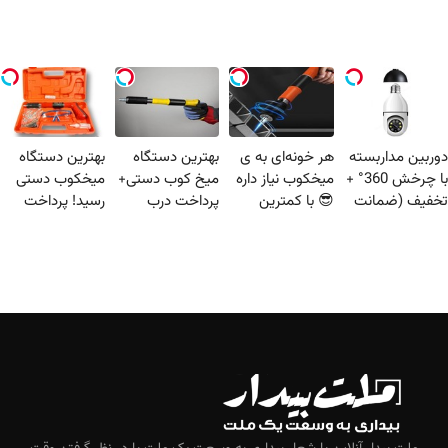
دوربین مداربسته
هر خونه‌ای به ی
بهترین دستگاه
بهترین دستگاه
با چرخش 360° +
میخکوب نیاز داره
میخ کوب دستی+
میخکوب دستی
تخفیف (ضمانت
😎 با کمترین
پرداخت درب
رسید! پرداخت
تعویض +
قیمت و پرداخت
منزل🎁 تخفیف
درب منزل
پرداخت درب
درب منزل🔥
ویژه
وتخفیف ویژه
منزل)
محدود!!