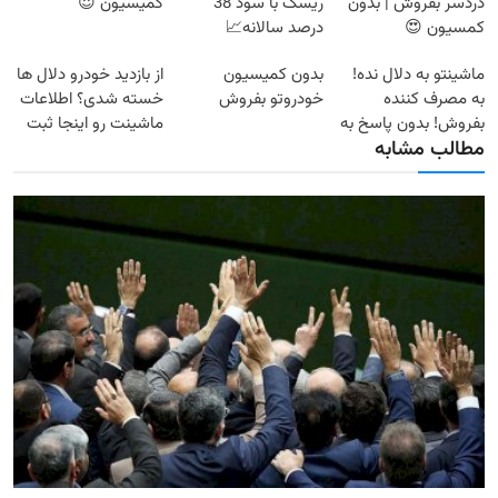
دردسر بفروش | بدون
ریسک با سود 38
کمیسیون 😍
کمسیون 😍
درصد سالانه📈
ماشینتو به دلال نده!
بدون کمیسیون
از بازدید خودرو دلال ها
به مصرف کننده
خودروتو بفروش
خسته شدی؟ اطلاعات
بفروش! بدون پاسخ به
ماشینت رو اینجا ثبت
مطالب مشابه
یک تماس
کن