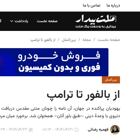
درباره ما
تماس با ما
صفحه نخست
یادداشت
گ
صفحه نخست
صفحه نخست
مجله
بین‌الملل
از بالفور تا ترامپ
درباره ما
تماس با ما
یادداشت
بین‌الملل
از بالفور تا ترامپ
گزارش
تحلیل
یهودیان پراکنده در جهان، آن نامه را چونان متنی مقدس دریافت ک
دنیوی با وعدهٔ دینی –طبق باور آنان– همخوان شد. برخورد میان مردم بو
سیاست
۱۴۰۴/۰۴/۲۲ - ۰۶:۲۴
۱۴۰۴/۰۴/۲۱ - ۰۷:۱۳
فهمیه رضائی
جامعه