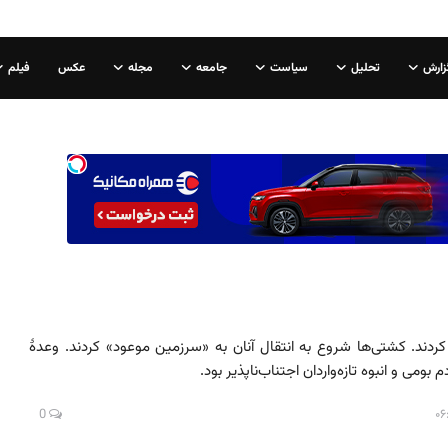
زارش
تحلیل
سیاست
جامعه
مجله
عکس
فیلم
ردند. کشتی‌ها شروع به انتقال آنان به «سرزمین موعود» کردند. وعدهٔ
می و انبوه تازه‌واردان اجتناب‌ناپذیر بود.
0