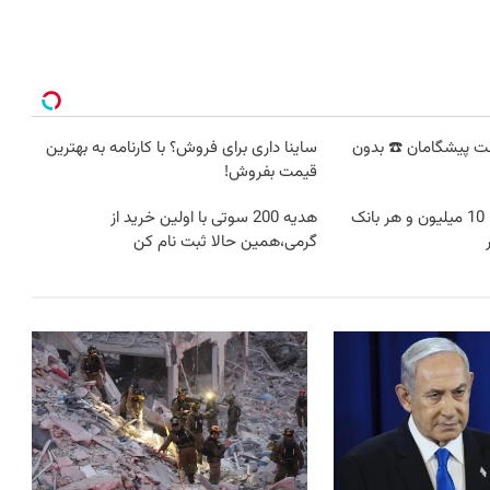
نترنت پیشگامان ☎️ بدون
ساینا داری برای فروش؟ با کارنامه به بهترین
قیمت بفروش!
وقت تغییره😍😍 با 10 میلیون و هر بانک
هدیه 200 سوتی با اولین خرید از
گرمی،همین حالا ثبت نام کن