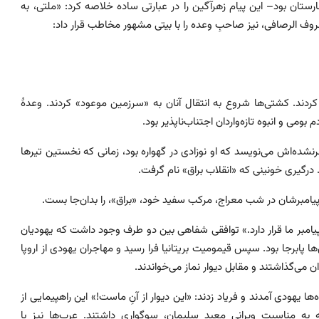
ارستان بود– این پیام زهرآگین را در عبارتی ساده خلاصه کرد: «ملتی، به
وف الرصافی، نیز صاحبِ وعده را با بیتی مشهور مخاطب قرار داد:
ردند. کشتی‌ها شروع به انتقال آنان به «سرزمین موعود» کردند. وعدهٔ
می و انبوه تازه‌واردان اجتناب‌ناپذیر بود.
شده‌اش می‌نویسد که او نوزادی در گهواره بود، زمانی که نخستین تیرها
پیامبرشان در شب معراج، مرکب سفید خود، «براق»، را بدان‌جا بست.
ِ پیامبر ما قرار دارد.» توافقی شفاهی بین دو طرف وجود داشت که یهودیان
‌ها پابرجا بود. سپس قیمومیت بریتانیا فرا رسید و مهاجران یهودی از اروپا
ن می‌گذاشتند و مقابل دیوار نماز می‌خواندند.
 یهودی آمدند و فریاد زدند: «این دیوار از آنِ ماست!» این راهپیمایی از
به مناسبت ویرانی معبد سلیمان، سوگواری داشتند. عرب‌ها نیز با