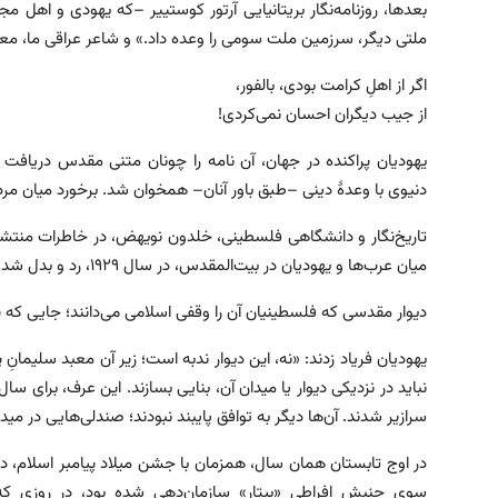
بعدها، روزنامه‌نگار بریتانیایی آرتور كوستیير –که یهودی و اهل مج
ملتی دیگر، سرزمین ملت سومی را وعده داد.» و شاعر عراقی ما، معر
اگر از اهلِ کرامت بودی، بالفور،
از جیب دیگران احسان نمی‌کردی!
یهودیان پراکنده در جهان، آن نامه را چونان متنی مقدس دریافت ک
دنیوی با وعدهٔ دینی –طبق باور آنان– همخوان شد. برخورد میان مردم بو
تاریخ‌نگار و دانشگاهی فلسطینی، خلدون نويهض، در خاطرات منتشرن
میان عرب‌ها و یهودیان در بیت‌المقدس، در سال ۱۹۲۹، رد و بدل شد. درگیری خونینی که «انقلاب براق» نام گرفت.
دیوار مقدسی که فلسطینیان آن را وقفی اسلامی می‌دانند؛ جایی که 
یهودیان فریاد زدند: «نه، این دیوار ندبه است؛ زیر آن معبد سلیمان
نباید در نزدیکی دیوار یا میدان آن، بنایی بسازند. این عرف، برای سال
سرازیر شدند. آن‌ها دیگر به توافق پایبند نبودند؛ صندلی‌هایی در میدا
در اوج تابستان همان سال، همزمان با جشن میلاد پیامبر اسلام، ده‌ها
سوی جنبش افراطی «بیتار» سازمان‌دهی شده بود، در روزی که 