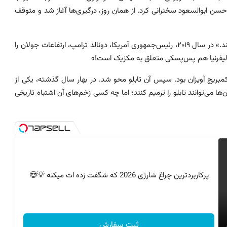
خ حسن ابوالسعود سخنرانی کرد. از همان روز، درگیری‌ها آغاز شد و متوقف
ضرب‌المثل می‌گوید: «جز بخیل، کسی دست سخاوتمند را رد نمی‌کند.» در سال ۲۰۱۹، رئیس‌جمهورى آمریکا، دونالد ترامپ، ارتفاعات جولان را
الیفرنیا هم پس‌پسکی متعلق به مکزیک است!»
 کمبریج آویزان بود. سپس آن تابلو محو شد. در بهار سال گذشته، یکی از
‌ها می‌توانند تابلو را ترمیم کنند؛ اما چه کسی زخم‌های آن اشتباه تاریخی
پرکاربردترین چراغ شارژی 2026 که شگفت زده ات میکنه 💡😍
ثبت سفارش