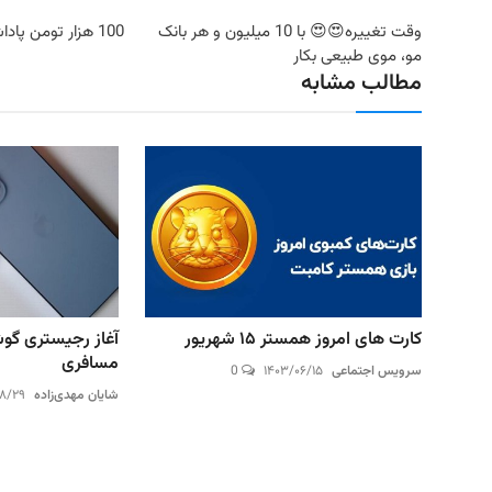
وقت تغییره😍😍 با 10 میلیون و هر بانک
100 هزار تومن پاداش بگیر | ثبت نام کن
مو، موی طبیعی بکار
مطالب مشابه
کارت های امروز همستر ۱۵ شهریور
آغاز رجیستری گوش
مسافری
سرویس اجتماعی
۱۴۰۳/۰۶/۱۵
0
شایان مهدی‌زاده
۰۸/۲۹