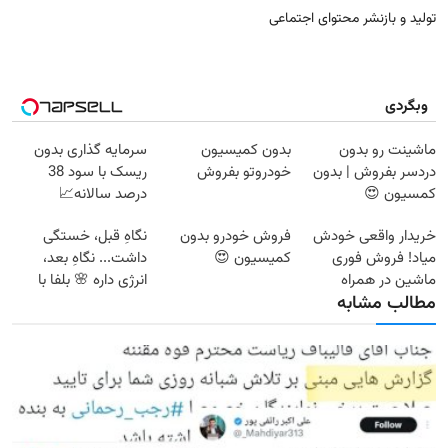
تولید و بازنشر محتوای اجتماعی
وبگردی
ماشینت رو بدون
بدون کمیسیون
سرمایه گذاری بدون
دردسر بفروش | بدون
خودروتو بفروش
ریسک با سود 38
کمسیون 😍
درصد سالانه📈
خریدار واقعی خودش
فروش خودرو بدون
نگاهِ قبل، خستگی
میاد! فروش فوری
کمیسیون 😍
داشت... نگاهِ بعد،
ماشین در همراه
انرژی داره 🌸 بلفا با
مطالب مشابه
مکانیک
25% تخفیف