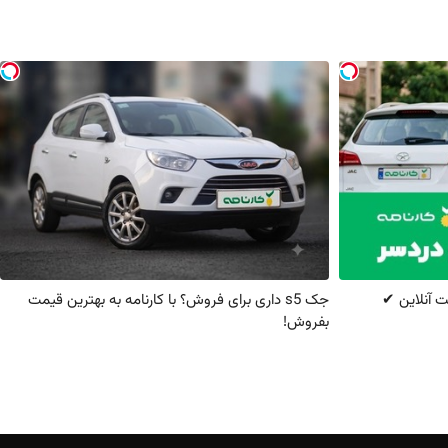
 آنلاین ✔
جک s5 داری برای فروش؟ با کارنامه به بهترین قیمت
بفروش!