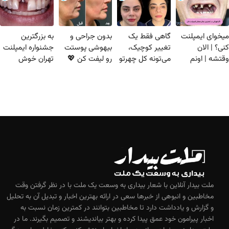
میخوای ایمپلنت
گاهی فقط یک
بدون جراحی و
به بزرگترین
کنی؟ | الان
تغییر کوچیک،
بیهوشی پوستت
جشنواره ایمپلنت
وقتشه | اونم
می‌تونه کل چهرتو
رو لیفت کن 💖
تهران خوش
فقط با ۲۵ میلیون
متحول کنه 💚
اقساط تا 12 ماه
اومدید! | فقط ۲۵
تومان!!!
تغییر طبیعی
میلیون !
ملت بیدار آنلاین با شعار بیداری به وسعت یک ملت با در نظر گرفتن وقت
مخاطبین و انبوهی از خبرها سعی در ارائه بهترین اخبار و تبدیل آن به تحلیل
و گزارش و یادداشت دارد تا مخاطبین بتوانند در کمترین زمان نسبت به
اخبار پیرامون خود عمق پیدا کرده و بهتر بیاندیشند و تصمیم بگیرند. ما در