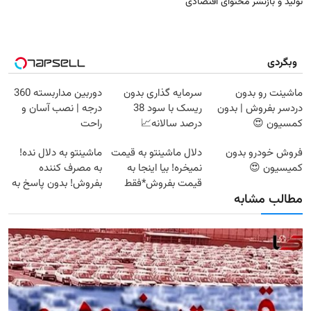
تولید و بازنشر محتوای اقتصادی
وبگردی
ماشینت رو بدون
سرمایه گذاری بدون
دوربین مداربسته 360
دردسر بفروش | بدون
ریسک با سود 38
درجه | نصب آسان و
کمسیون 😍
درصد سالانه📈
راحت
فروش خودرو بدون
دلال ماشینتو به قیمت
ماشینتو به دلال نده!
کمیسیون 😍
نمیخره! بیا اینجا به
به مصرف کننده
قیمت بفروش*فقط
بفروش! بدون پاسخ به
مطالب مشابه
خریدار واقعی*
یک تماس