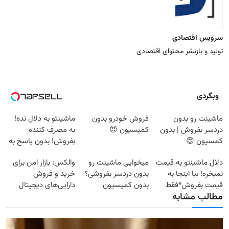
سرویس اقتصادی
تولید و بازنشر محتوای اقتصادی
وبگردی
ماشینت رو بدون
فروش خودرو بدون
ماشینتو به دلال نده!
دردسر بفروش | بدون
کمیسیون 😍
به مصرف کننده
کمسیون 😍
بفروش! بدون پاسخ به
یک تماس
دلال ماشینتو به قیمت
میخوایی ماشینت رو
والکس: بازار امن برای
نمیخره! بیا اینجا به
بدون دردسر بفروشی؟
خرید و فروش
قیمت بفروش*فقط
بدون کمیسیون
دارایی‌های دیجیتال
مطالب مشابه
خریدار واقعی*