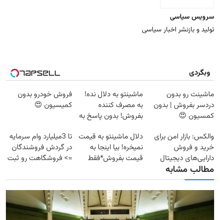
سرویس سیاسی
تولید و بازنشر اخبار سیاسی
وبگردی
ماشینت رو بدون
ماشینتو به دلال نده!
فروش خودرو بدون
دردسر بفروش | بدون
به مصرف کننده
کمیسیون 😍
کمسیون 😍
بفروش! بدون پاسخ به
یک تماس
والکس: بازار امن برای
دلال ماشینتو به قیمت
تا 3میلیارد وام سرمایه
خرید و فروش
نمیخره! بیا اینجا به
در گردش فروشندگان
دارایی‌های دیجیتال
قیمت بفروش*فقط
=> فروشگاهت رو ثبت
مطالب مشابه
خریدار واقعی*
کن