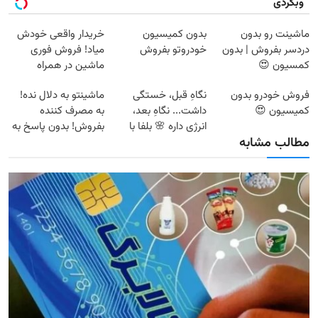
وبگردی
ماشینت رو بدون
بدون کمیسیون
خریدار واقعی خودش
دردسر بفروش | بدون
خودروتو بفروش
میاد! فروش فوری
کمسیون 😍
ماشین در همراه
مکانیک
فروش خودرو بدون
نگاهِ قبل، خستگی
ماشینتو به دلال نده!
کمیسیون 😍
داشت... نگاهِ بعد،
به مصرف کننده
انرژی داره 🌸 بلفا با
بفروش! بدون پاسخ به
مطالب مشابه
25% تخفیف
یک تماس