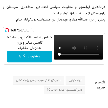
فرمانداری ایرانشهر و معاونت سیاسی-اجتماعی استانداری سیستان و
بلوچستان از جمله سوابق کوثری است.
پیش از این، عبدالله مرادی عهده‌دار این مسئولیت بود./پایان پیام
خواص شگفت انگیز پودر جلبک!
کاهش سایز و وزن
همزمان+تخفیف
مشاوره رایگان!
ابوذر کوثری
مدیر کل دفتر امور سیاسی وزارت کشور
تگ‌های
خبری:
دبیر کمیسیون ماده احزاب 10