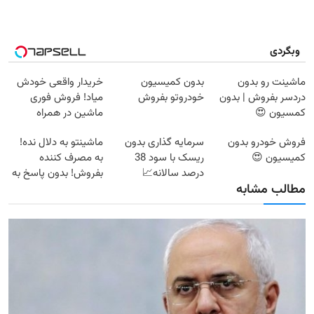
وبگردی
ماشینت رو بدون
بدون کمیسیون
خریدار واقعی خودش
دردسر بفروش | بدون
خودروتو بفروش
میاد! فروش فوری
کمسیون 😍
ماشین در همراه
مکانیک
فروش خودرو بدون
سرمایه گذاری بدون
ماشینتو به دلال نده!
کمیسیون 😍
ریسک با سود 38
به مصرف کننده
درصد سالانه📈
بفروش! بدون پاسخ به
مطالب مشابه
یک تماس