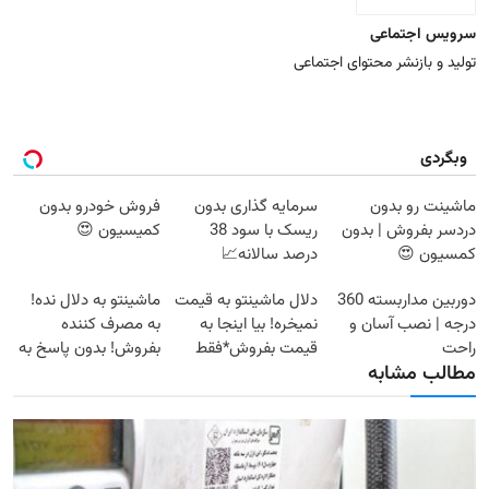
سرویس اجتماعی
تولید و بازنشر محتوای اجتماعی
وبگردی
ماشینت رو بدون
سرمایه گذاری بدون
فروش خودرو بدون
دردسر بفروش | بدون
ریسک با سود 38
کمیسیون 😍
کمسیون 😍
درصد سالانه📈
دوربین مداربسته 360
دلال ماشینتو به قیمت
ماشینتو به دلال نده!
درجه | نصب آسان و
نمیخره! بیا اینجا به
به مصرف کننده
راحت
قیمت بفروش*فقط
بفروش! بدون پاسخ به
مطالب مشابه
خریدار واقعی*
یک تماس